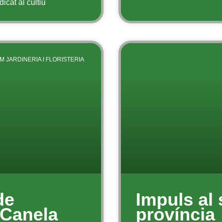
icat al cultiu
M JARDINERIA I FLORISTERIA
de
Impuls al 
 Canela
província