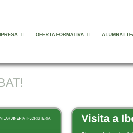
MPRESA
OFERTA FORMATIVA
ALUMNAT I F
BAT!
Pàgina
Pàgina
Pàgina
Visita a Ib
M JARDINERIA I FLORISTERIA