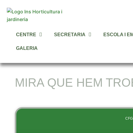
Vés
al
contingut
CENTRE
SECRETARIA
ESCOLA I E
GALERIA
MIRA QUE HEM TRO
CFG