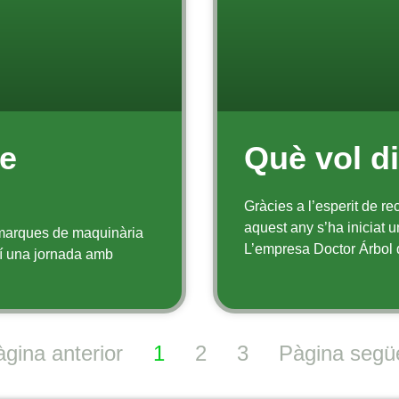
re
Què vol d
Gràcies a l’esperit de re
aquest any s’ha iniciat u
 marques de maquinària
L’empresa Doctor Árbol d
tí una jornada amb
àgina anterior
1
2
3
Pàgina segü