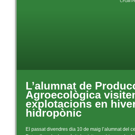
CFGM P
L’alumnat de Produc
Agroecològica visit
explotacions en hive
hidropònic
El passat divendres dia 10 de maig l’alumnat del ce