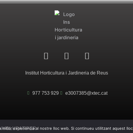
F
I
Y
a
n
o
c
s
u
Institut Horticultura i Jardineria de Reus
e
t
t
b
a
u
977 753 929
o
e3007385@xtec.cat
g
b
o
r
e
k
a
m
NVOLUPAT PER
millor experiència al nostre lloc web. Si continueu utilitzant aquest ll