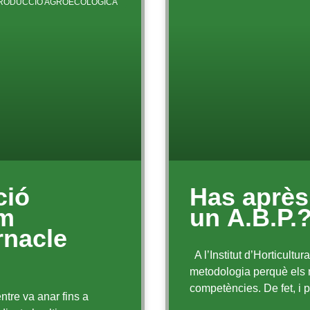
RODUCCIÓ AGROECOLÒGICA
ció
Has après
em
un A.B.P.
rnacle
A l’Institut d’Horticultur
metodologia perquè els 
competències. De fet, i 
ntre va anar fins a