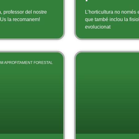
, professor del nostre
L’horticultura no només e
a? Us la recomanem!
que també inclou la fisio
evolucionat
M APROFITAMENT FORESTAL