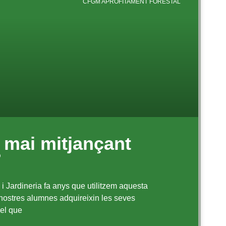
CFGM APROFITAMENT FORESTAL
 mai mitjançant
?
a i Jardineria fa anys que utilitzem aquesta
nostres alumnes adquireixin les seves
pel que