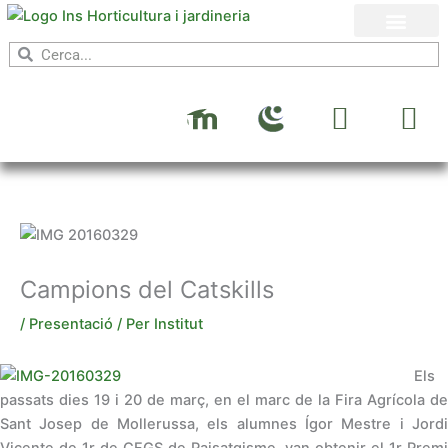
Vés
al
Search
Search
contingut
M
I
Y
o
n
o
ESCOLA I EMPRESA
OFERTA FORMATIVA
ALUMNAT I FAMÍLIES
o
s
u
d
t
t
l
a
u
e
g
b
r
e
Campions del Catskills
a
/
Presentació
/ Per
Institut
m
Els
passats dies 19 i 20 de març, en el marc de la Fira Agrícola de
Sant Josep de Mollerussa, els alumnes Ígor Mestre i Jordi
Vicente de 1r de CFGS de Paisatgisme, van obtenir el 1r Premi