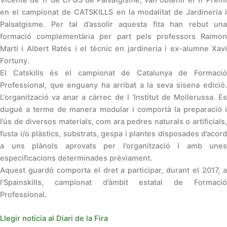
en el campionat de CATSKILLS en la modalitat de Jardineria i
Paisatgisme. Per tal d’assolir aquesta fita han rebut una
formació complementària per part pels professors Raimon
Martí i Albert Ratés i el tècnic en jardineria i ex-alumne Xavi
Fortuny.
El Catskills és el campionat de Catalunya de Formació
Professional, que enguany ha arribat a la seva sisena edició.
L’organització va anar a càrrec de l ‘Institut de Mollerussa. Es
dugué a terme de manera modular i comportà la preparació i
l’ús de diversos materials, com ara pedres naturals o artificials,
fusta i/o plàstics, substrats, gespa i plantes disposades d’acord
a uns plànols aprovats per l’organització i amb unes
especificacions determinades prèviament.
Aquest guardó comporta el dret a participar, durant el 2017, a
l’Spainskills, campionat d’àmbit estatal de Formació
Professional.
Llegir notícia al Diari de la Fira