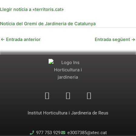
Llegir notícia a «territoris.cat»
Notícia del Gremi de Jardineria de Catalunya
←
Entrada anterior
Entrada següent
→
F
I
Y
a
n
o
c
s
u
Institut Horticultura i Jardineria de Reus
e
t
t
b
a
u
977 753 929
e3007385@xtec.cat