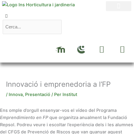
Vés
al
Search
Search
contingut
M
I
Y
ESCOLA I EMPRESA
OFERTA FORMATIVA
ALUMNAT I FAMÍLIES
o
n
o
o
s
u
d
t
t
l
a
u
Innovació i emprenedoria a l’FP
e
g
b
/
Innova
,
Presentació
/ Per
Institut
r
e
a
Ens omple d’orgull ensenyar-vos el vídeo del Programa
m
Emprendimiento en FP
que organitza anualment la Fundació
Repsol. Podreu veure i escoltar l’experiència dels i les alumnes
del CFGS de Prevenció de Riscos que van guanyar aquest